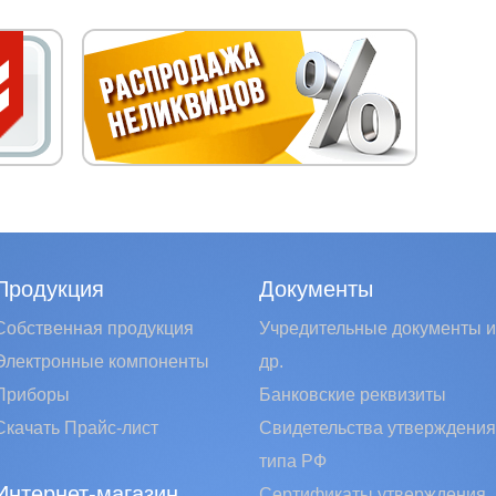
Продукция
Документы
Собственная продукция
Учредительные документы и
Электронные компоненты
др.
Приборы
Банковские реквизиты
Скачать Прайс-лист
Свидетельства утверждения
типа РФ
Интернет-магазин
Сертификаты утверждения