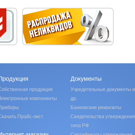
Продукция
Документы
Собственная продукция
Учредительные документы и
Электронные компоненты
др.
Приборы
Банковские реквизиты
Скачать Прайс-лист
Свидетельства утверждения
типа РФ
Интернет-магазин
Сертификаты утверждения