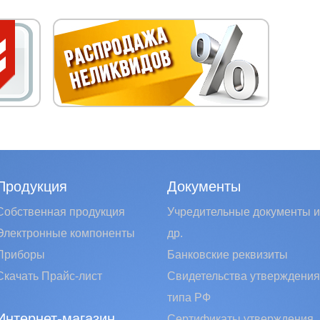
Продукция
Документы
Собственная продукция
Учредительные документы и
Электронные компоненты
др.
Приборы
Банковские реквизиты
Скачать Прайс-лист
Свидетельства утверждения
типа РФ
Интернет-магазин
Сертификаты утверждения