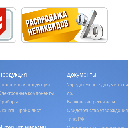
Продукция
Документы
Собственная продукция
Учредительные документы и
Электронные компоненты
др.
Приборы
Банковские реквизиты
Скачать Прайс-лист
Свидетельства утверждения
типа РФ
Интернет-магазин
Сертификаты утверждения