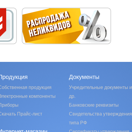
Продукция
Документы
Собственная продукция
Учредительные документы и
Электронные компоненты
др.
Приборы
Банковские реквизиты
Скачать Прайс-лист
Свидетельства утверждения
типа РФ
Интернет-магазин
Сертификаты утверждения