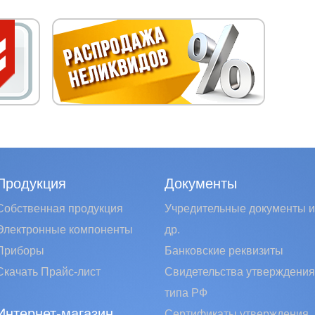
Продукция
Документы
Собственная продукция
Учредительные документы и
Электронные компоненты
др.
Приборы
Банковские реквизиты
Скачать Прайс-лист
Свидетельства утверждения
типа РФ
Интернет-магазин
Сертификаты утверждения