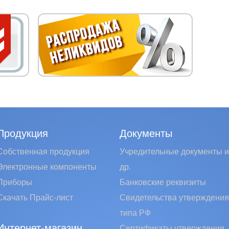
Продукция
Документы
Собственная продукция
Учредительные документы и
Электронные компоненты
др.
Приборы
Банковские реквизиты
Скачать Прайс-лист
Свидетельства утверждения
типа РФ
Интернет-магазин
Сертификаты утверждения