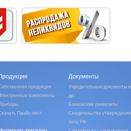
Продукция
Документы
Собственная продукция
Учредительные документы и
Электронные компоненты
др.
Приборы
Банковские реквизиты
Скачать Прайс-лист
Свидетельства утверждения
типа РФ
Интернет-магазин
Сертификаты утверждения